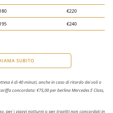
180
€220
195
€240
HIAMA SUBITO
tesa è di 40 minuti, anche in caso di ritardo dei voli o
a tariffa concordata: €75,00 per berlina Mercedes E Class,
no
, per i
viaggi notturni
o per
tragitti non concordati in