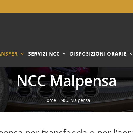
ANSFER
SERVIZI NCC
DISPOSIZIONI ORARIE
NCC Malpensa
Home
|
NCC Malpensa
ensa per transfer da e per l’ae