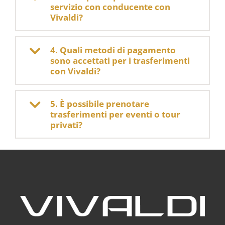
servizio con conducente con
Vivaldi?
4. Quali metodi di pagamento
sono accettati per i trasferimenti
con Vivaldi?
5. È possibile prenotare
trasferimenti per eventi o tour
privati?