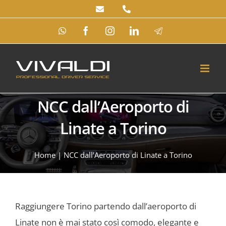
Salta
al
WhatsApp
Facebook
Instagram
LinkedIn
Telegram
contenuto
NCC dall’Aeroporto di
Linate a Torino
Home
|
NCC dall’Aeroporto di Linate a Torino
Raggiungere Torino partendo dall’aeroporto di
Linate non è mai stato così comodo, elegante e