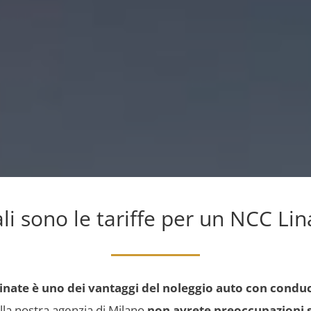
li sono le tariffe per un NCC Lin
 Linate è uno dei vantaggi del noleggio auto con condu
ella nostra agenzia di Milano
non avrete preoccupazioni 