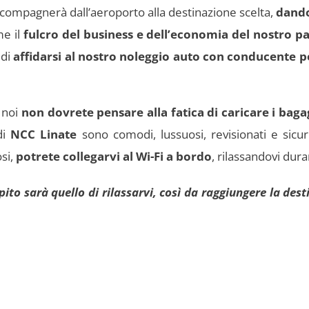
 accompagnerà dall’aeroporto alla destinazione scelta,
dando 
me il
fulcro del business e dell’economia del nostro p
 di
affidarsi al nostro noleggio auto con conducente pe
 noi
non dovrete pensare alla fatica di caricare i baga
 di
NCC Linate
sono comodi, lussuosi, revisionati e sicur
osi,
potrete collegarvi al Wi-Fi a bordo
, rilassandovi duran
pito sarà quello di rilassarvi, così da raggiungere la des