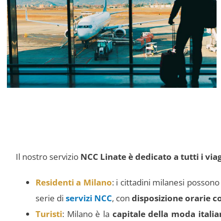
Il nostro servizio
NCC Linate è dedicato a tutti i via
Residenti a Milano
: i cittadini milanesi posson
serie di
servizi NCC
, con
disposizione orarie c
Turisti
: Milano è la
capitale della moda italia