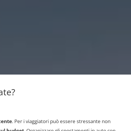
ate?
cente
. Per i viaggiatori può essere stressante non
sul budget
. Organizzare gli spostamenti in auto con