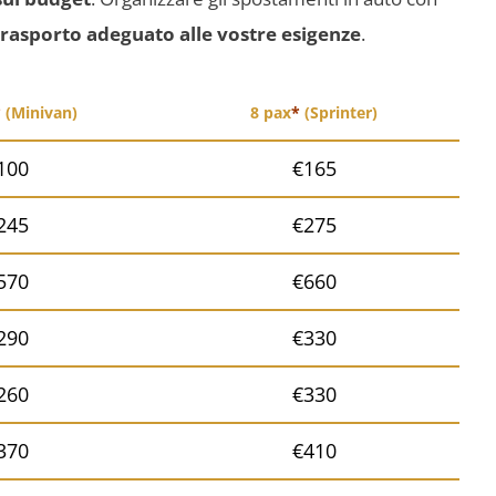
 trasporto adeguato alle vostre esigenze
.
*
(Minivan)
8 pax
*
(Sprinter)
100
€165
245
€275
570
€660
290
€330
260
€330
370
€410