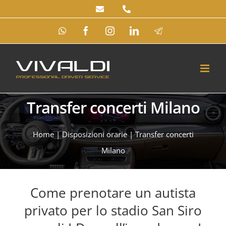
Salta
al
WhatsApp
Facebook
Instagram
LinkedIn
Telegram
contenuto
Transfer concerti Milano
Home
|
Disposizioni orarie
|
Transfer concerti
Milano
Come prenotare un autista
privato per lo stadio San Siro