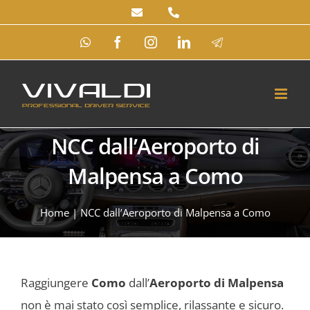
Salta
al
WhatsApp
Facebook
Instagram
LinkedIn
Telegram
contenuto
NCC dall’Aeroporto di
Malpensa a Como
Home
|
NCC dall’Aeroporto di Malpensa a Como
Raggiungere
Como
dall’
Aeroporto di Malpensa
non è mai stato così semplice, rilassante e sicuro.